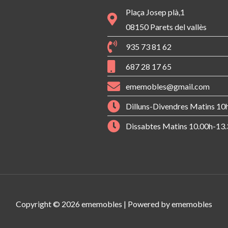
Plaça Josep plà,1
08150 Parets del vallès
935 73 81 62
687 28 17 65
ememobles@gmail.com
Dilluns-Divendres Matins 10
Dissabtes Matins 10.00h-13.
Copyright © 2026 ememobles | Powered by ememobles