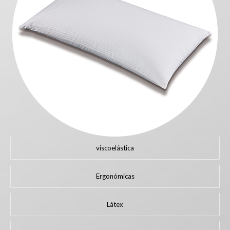
viscoelástica
Ergonómicas
Látex