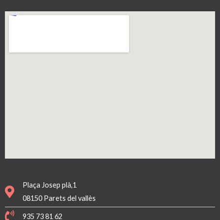
Plaça Josep plà,1
08150 Parets del vallès
935 73 81 62